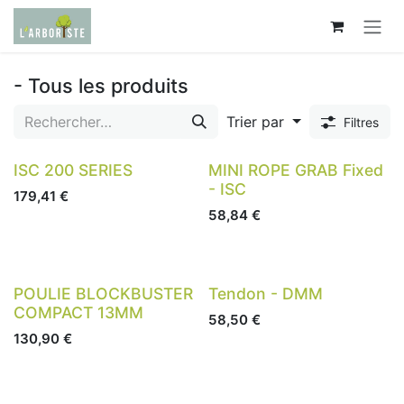
Se rendre au contenu
- Tous les produits
Trier par
Filtres
ISC 200 SERIES
MINI ROPE GRAB Fixed
- ISC
179,41
€
58,84
€
POULIE BLOCKBUSTER
Tendon - DMM
COMPACT 13MM
58,50
€
130,90
€