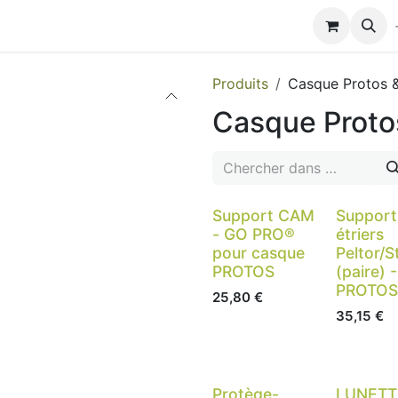
Modules de formation
Biocolub®
Contactez-nous
Produits
Casque Protos &
Casque Proto
Support CAM
Support
- GO PRO®
étriers
pour casque
Peltor/St
PROTOS
(paire) -
PROTOS
25,80
€
35,15
€
Protège-
LUNETT