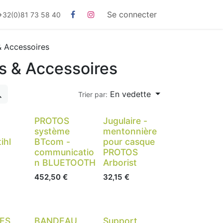
Se connecter
+32(0)81 73 58 40
 Accessoires
s & Accessoires
En vedette
Trier par:
PROTOS
Jugulaire -
système
mentonnière
ihl
BTcom -
pour casque
communicatio
PROTOS
n BLUETOOTH
Arborist
452,50
€
32,15
€
ES
BANDEAU
Support