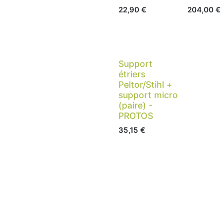
22,90
€
204,00
€
Support
étriers
Peltor/Stihl +
support micro
(paire) -
PROTOS
35,15
€