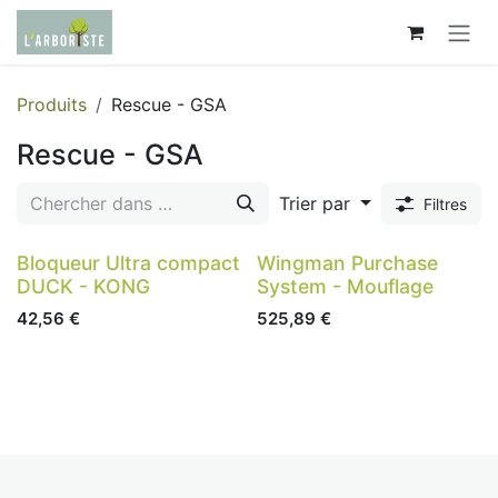
Se rendre au contenu
Produits
Rescue - GSA
Rescue - GSA
Trier par
Filtres
Bloqueur Ultra compact
Wingman Purchase
DUCK - KONG
System - Mouflage
42,56
€
525,89
€