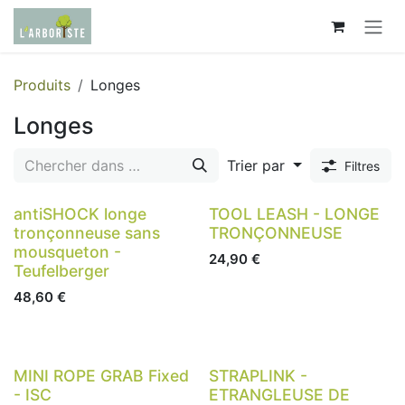
Se rendre au contenu
Produits
Longes
Longes
Trier par
Filtres
antiSHOCK longe
TOOL LEASH - LONGE
tronçonneuse sans
TRONÇONNEUSE
mousqueton -
24,90
€
Teufelberger
48,60
€
MINI ROPE GRAB Fixed
STRAPLINK -
- ISC
ETRANGLEUSE DE