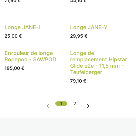
71,90
€
44,10
€
Longe JANE-I
Longe JANE-Y
25,00
€
29,95
€
Nouveau !
Enrouleur de longe
Longe de
Ropepod - SAWPOD
remplacement Hipstar
Glide e2e - 11,5 mm -
195,00
€
Teufelberger
79,10
€
1
2