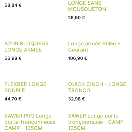
LONGE SANS
58,84
€
MOUSQUETON
26,90
€
AZUR BLOQUEUR
Longe armée Stiléo -
LONGE ARMÉE
Courant
56,98
€
106,90
€
Nouveau !
FLEXBEE LONGE
QUICK CINCH - LONGE
SOUPLE
TRONÇO
44,70
€
32,98
€
Nouveau !
SAWER PRO Longe
SAWER Longe porte-
porte-tronçonneuse -
tronçonneuse - CAMP
CAMP - 125CM
135CM