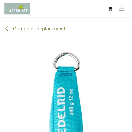
Se rendre au contenu
Grimpe et déplacement