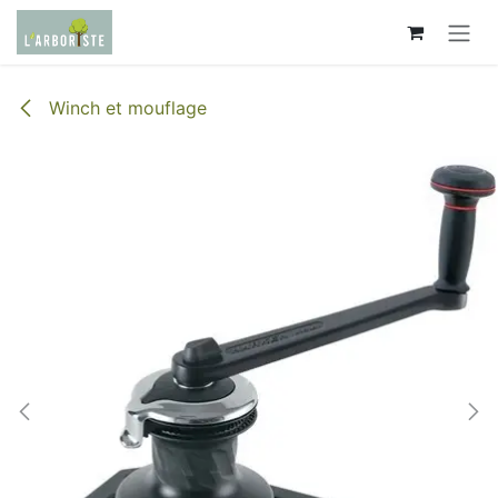
Se rendre au contenu
Winch et mouflage