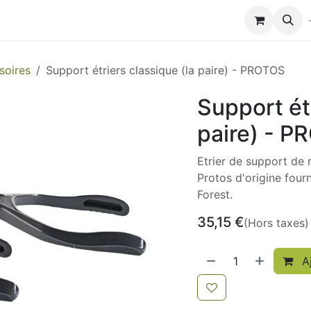
Modules de formation
Biocolub®
Contactez-nous
soires
Support étriers classique (la paire) - PROTOS
Support étr
paire) - 
Etrier de support de 
Protos d'origine four
Forest.
35,15
€
(Hors taxes)
Aj