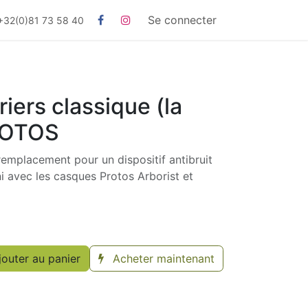
Se connecter
+32(0)81 73 58 40
iers classique (la
PROTOS
remplacement pour un dispositif antibruit
ni avec les casques Protos Arborist et
outer au panier
Acheter maintenant