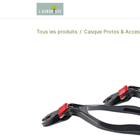
Se rendre au contenu
Page d'accueil
Boutique
Tous les produits
Casque Protos & Acces