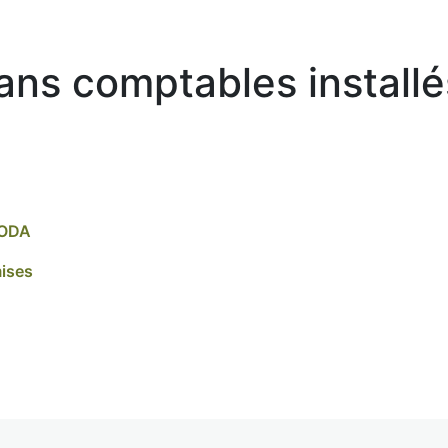
lans comptables installé
CODA
ises