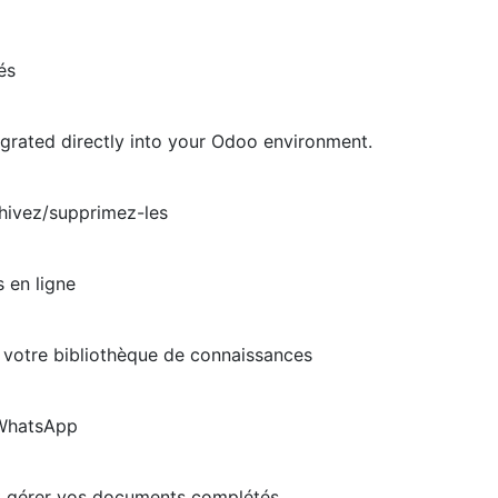
és
egrated directly into your Odoo environment.
chivez/supprimez-les
s en ligne
 votre bibliothèque de connaissances
 WhatsApp
et gérer vos documents complétés