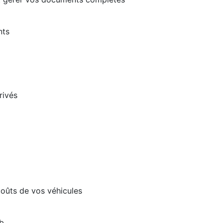
nts
rivés
coûts de vos véhicules
eb