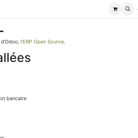
Modules de formation
Biocolub®
Contactez-nous
L
e d’Odoo,
l’ERP Open Source
.
allées
ion bancaire
es