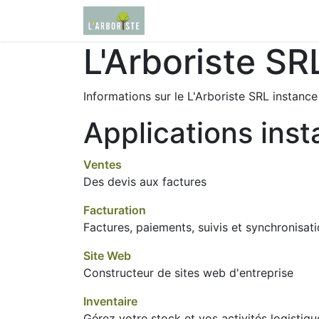
Se rendre au contenu
Page d'accueil
Boutique
L'Arboriste SR
Informations sur le L'Arboriste SRL instanc
Applications inst
Ventes
Des devis aux factures
Facturation
Factures, paiements, suivis et synchronisat
Site Web
Constructeur de sites web d'entreprise
Inventaire
Gérez votre stock et vos activités logistiqu