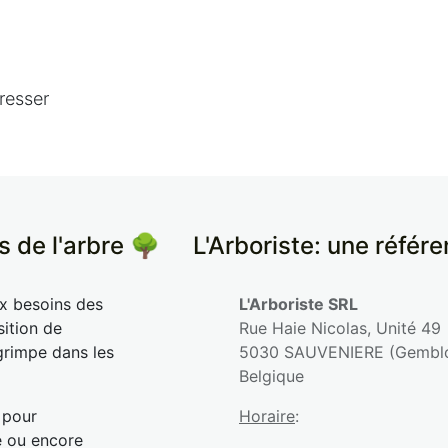
resser
s de l'arbre 🌳
​L'Arboriste: une référ
ux besoins des
L'Arboriste SRL
sition de
Rue Haie Nicolas, Unité 49
grimpe dans les
5030 SAUVENIERE (Gembl
Belgique
 pour
Horaire
:
e ou encore