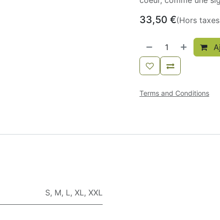
coeur, comme une sig
33,50
€
(Hors taxes
Aj
Terms and Conditions
S
,
M
,
L
,
XL
,
XXL