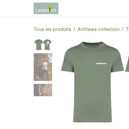
Se rendre au contenu
Page d'accueil
Boutique
Tous les produits
Antitawa collection
T