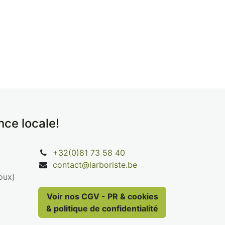
ence locale!
+32(0)81 73 58 40
contact@larboriste.be
oux)
Voir nos CGV - PR & cookies
& politique de confidentialité