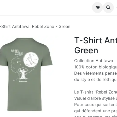
Modules de formation
Biocolub®
Contactez-nous
-Shirt Antitawa: Rebel Zone - Green
T-Shirt An
Green
Collection Antitawa.
100% coton biologiqu
Des vêtements pensés 
du style et de l’éthiqu
Le T-shirt “Rebel Zo
Visuel d’arbre stylisé
Pour ceux qui sortent 
qui défendent une prat