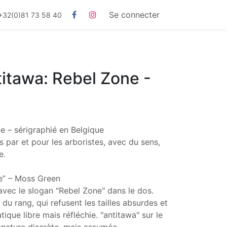
Se connecter
+32(0)81 73 58 40
titawa: Rebel Zone -
e – sérigraphié en Belgique
par et pour les arboristes, avec du sens,
e.
ne” – Moss Green
 avec le slogan "Rebel Zone" dans le dos.
du rang, qui refusent les tailles absurdes et
ique libre mais réfléchie. "antitawa" sur le