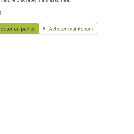
nature discrète, mais assumée.
)
outer au panier
Acheter maintenant