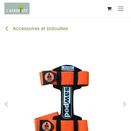
Se rendre au contenu
Accessoires et bidouilles