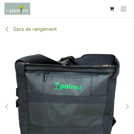
Se rendre au contenu
Sacs de rangement