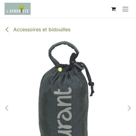
Se rendre au contenu
Accessoires et bidouilles