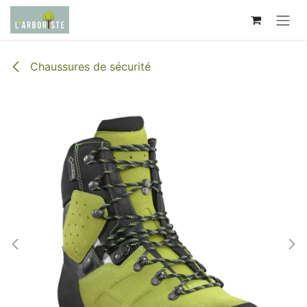
Se rendre au contenu
Chaussures de sécurité