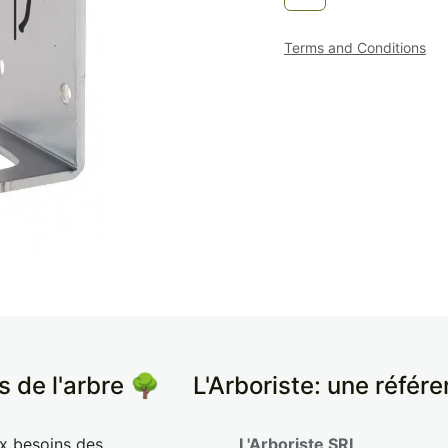
Terms and Conditions
s de l'arbre 🌳
​L'Arboriste: une référ
ux besoins des
L'Arboriste SRL