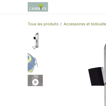
Se rendre au contenu
Page d'accueil
Boutique
Tous les produits
Accessoires et bidouill