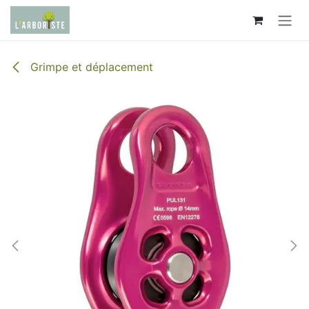
Se rendre au contenu
Grimpe et déplacement