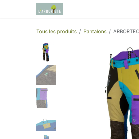
Se rendre au contenu
Page d'accueil
Boutique
Tous les produits
Pantalons
ARBORTEC 