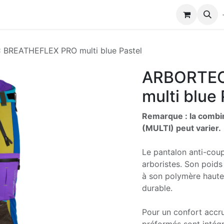
Modules de formation
Biocolub®
Contactez-nous
BREATHEFLEX PRO multi blue Pastel
ARBORTEC
multi blue 
Remarque : la combin
(MULTI) peut varier.
Le pantalon anti-coup
arboristes. Son poids
à son polymère haute t
durable.
Pour un confort accr