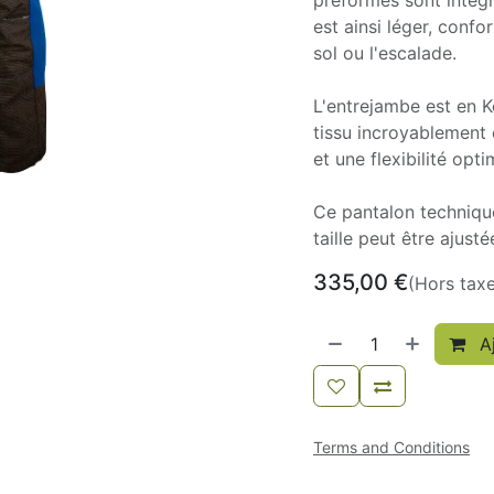
préformés sont intég
est ainsi léger, confo
sol ou l'escalade.
L'entrejambe est en K
tissu incroyablement
et une flexibilité opti
Ce pantalon techniqu
taille peut être ajust
335,00
€
(Hors tax
Aj
Terms and Conditions