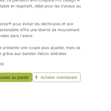
rés. Le pantalon anti-coupure Pro Design A
rtable et respirant, idéal pour les travaux au
evlar® pour éviter les déchirures et son
 extensible offre une liberté de mouvement
males dans l'arbre.
e présente une coupe plus ajustée, mais sa
ée grâce aux bandes Velcro latérales.
es)
outer au panier
Acheter maintenant