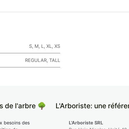
S
,
M
,
L
,
XL
,
XS
REGULAR
,
TALL
s de l'arbre 🌳
​L'Arboriste: une référ
ux besoins des
L'Arboriste SRL