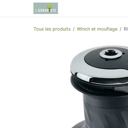
Se rendre au contenu
Page d'accueil
Boutique
Tous les produits
Winch et mouflage
R