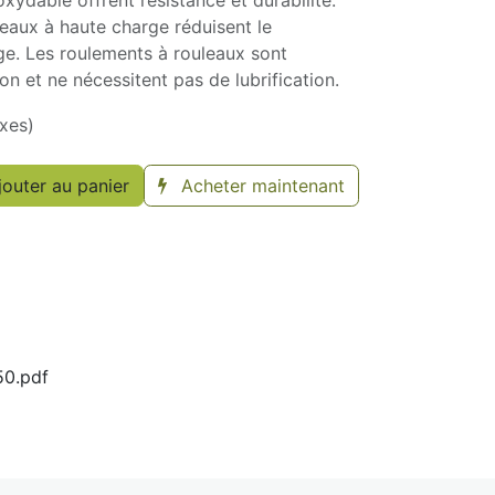
xydable offrent résistance et durabilité.
eaux à haute charge réduisent le
ge. Les roulements à rouleaux sont
ion et ne nécessitent pas de lubrification.
xes)
outer au panier
Acheter maintenant
50.pdf