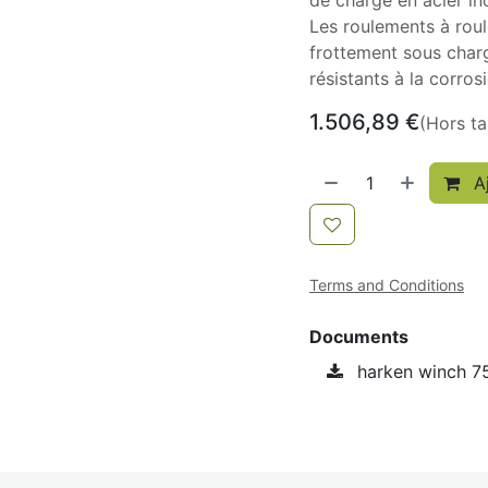
de charge en acier ino
Les roulements à roul
frottement sous char
résistants à la corros
1.506,89
€
(Hors ta
Aj
Terms and Conditions
Documents
harken winch 7