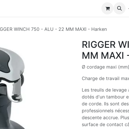
Modules de formation
Biocolub®
Contactez-nous
IGGER WINCH 750 - ALU - 22 MM MAXI - Harken
RIGGER WI
MM MAXI -
Ø cordage maxi (mm
Charge de travail ma
Les treuils de levage
dotés d'un tambour ex
de corde. Ils sont des
professionnels néces
descente accrue. Plus
surface de contact c