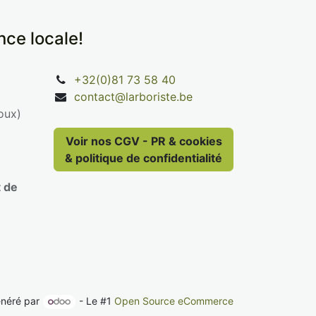
ence locale!
+32(0)81 73 58 40
contact@larboriste.be
oux)
Voir nos CGV - PR & cookies
& politique de confidentialité
t de
néré par
- Le #1
Open Source eCommerce