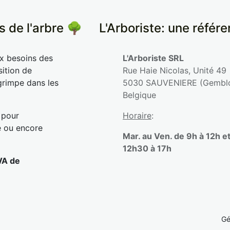
s de l'arbre 🌳
​L'Arboriste: une référ
ux besoins des
L'Arboriste SRL
sition de
Rue Haie Nicolas, Unité 49
grimpe dans les
5030 SAUVENIERE (Gembl
Belgique
 pour
Horaire
:
e ou encore
Mar. au Ven. de 9h à 12h e
12h30 à 17h
VA de
Gé