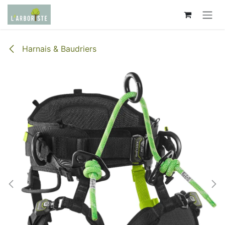
Se rendre au contenu
Harnais & Baudriers