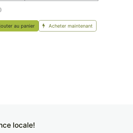
)
outer au panier
Acheter maintenant
ence locale!