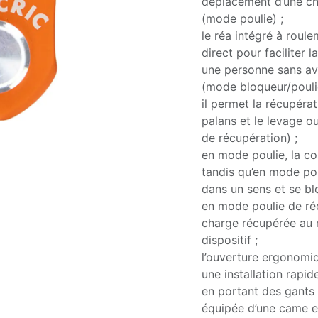
déplacement d’une c
(mode poulie) ;
le réa intégré à roule
direct pour faciliter
une personne sans av
(mode bloqueur/poulie
il permet la récupérat
palans et le levage 
de récupération) ;
en mode poulie, la co
tandis qu’en mode poul
dans un sens et se bl
en mode poulie de réc
charge récupérée au 
dispositif ;
l’ouverture ergonomi
une installation rapi
en portant des gants
équipée d’une came e