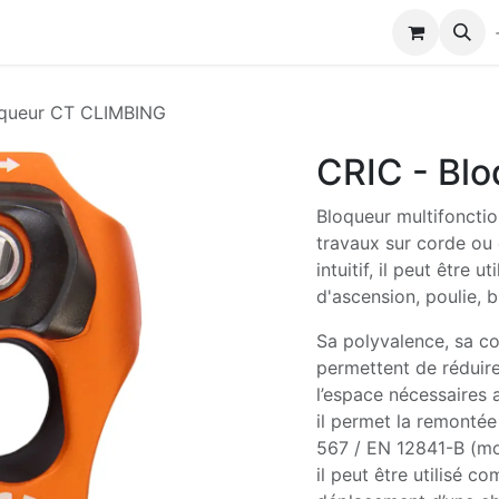
Modules de formation
Biocolub®
Contactez-nous
oqueur CT CLIMBING
CRIC - Bl
Bloqueur multifonctio
travaux sur corde ou 
intuitif, il peut être u
d'ascension, poulie, 
Sa polyvalence, sa com
permettent de réduire
l’espace nécessaires
il permet la remonté
567 / EN 12841-B (mod
il peut être utilisé c