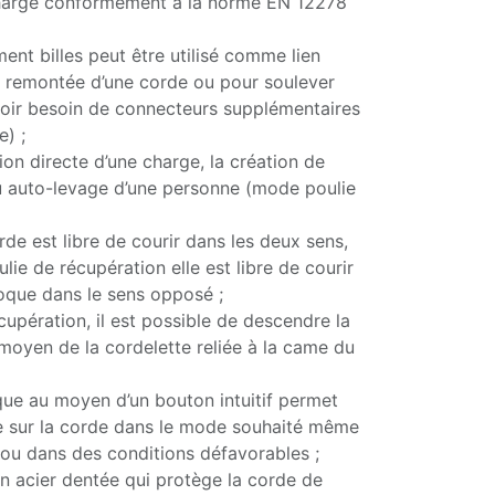
harge conformément à la norme EN 12278
ment billes peut être utilisé comme lien
 la remontée d’une corde ou pour soulever
oir besoin de connecteurs supplémentaires
) ;
ion directe d’une charge, la création de
ou auto-levage d’une personne (mode poulie
rde est libre de courir dans les deux sens,
ie de récupération elle est libre de courir
oque dans le sens opposé ;
upération, il est possible de descendre la
moyen de la cordelette reliée à la came du
que au moyen d’un bouton intuitif permet
de sur la corde dans le mode souhaité même
 ou dans des conditions défavorables ;
n acier dentée qui protège la corde de