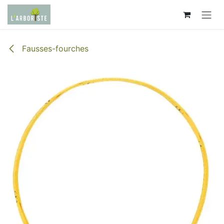
Se rendre au contenu
Fausses-fourches