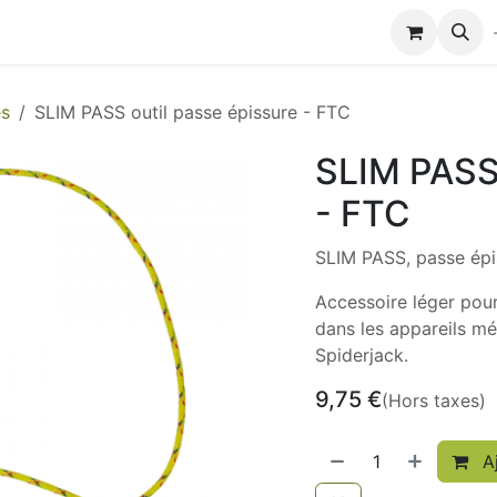
Modules de formation
Biocolub®
Contactez-nous
es
SLIM PASS outil passe épissure - FTC
SLIM PASS 
- FTC
SLIM PASS, passe épi
Accessoire léger pour
dans les appareils m
Spiderjack.
9,75
€
(Hors taxes)
Aj