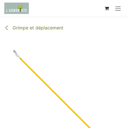
Se rendre au contenu
Grimpe et déplacement