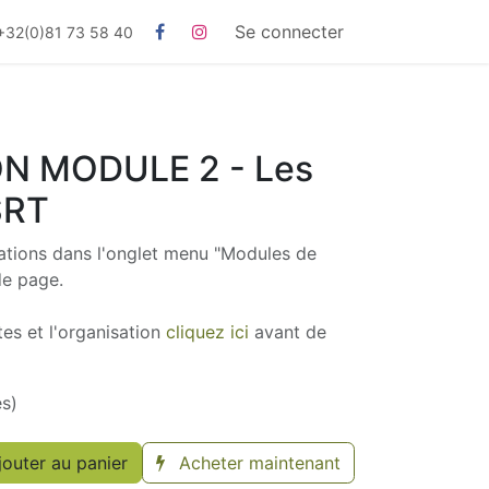
Se connecter
+32(0)81 73 58 40
N MODULE 2 - Les
SRT
mations dans l'onglet menu "Modules de
de page.
tes et l'organisation
cliquez ici
avant de
es)
outer au panier
Acheter maintenant