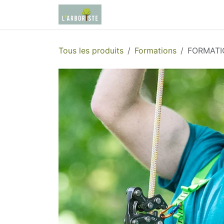
Se rendre au contenu
Page d'accueil
Boutique
Tous les produits
Formations
FORMATIO