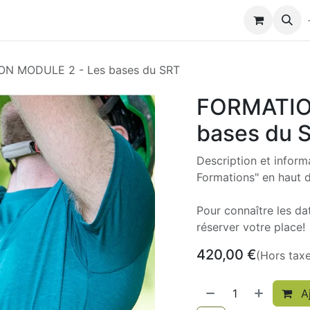
Modules de formation
Biocolub®
Contactez-nous
N MODULE 2 - Les bases du SRT
FORMATIO
bases du 
Description et infor
Formations" en haut 
Pour connaître les da
réserver votre place!
420,00
€
(Hors tax
Aj