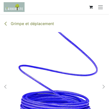
Se rendre au contenu
Grimpe et déplacement