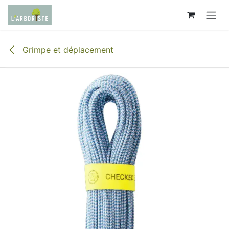
Se rendre au contenu
Grimpe et déplacement