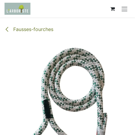
Se rendre au contenu
Fausses-fourches