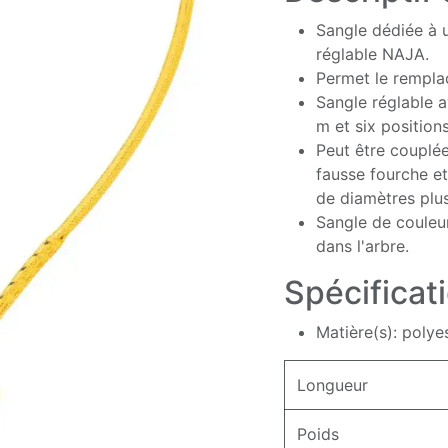
Sangle dédiée à u
réglable NAJA.
Permet le remplac
Sangle réglable a
m et six position
Peut être couplée
fausse fourche e
de diamètres plu
Sangle de couleur
dans l'arbre.
Spécificat
Matière(s): polye
Longueur
Poids