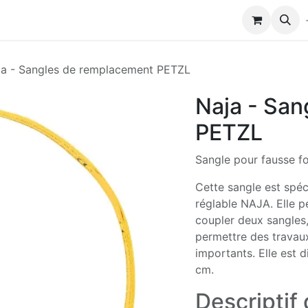
Modules de formation
Biocolub®
Contactez-nous
ja - Sangles de remplacement PETZL
Naja - Sa
PETZL
Sangle pour fausse f
Cette sangle est spé
réglable NAJA. Elle p
coupler deux sangles,
permettre des travau
importants. Elle est 
cm.
Descriptif 