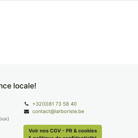
ence locale!
+32(0)81 73 58 40
contact@larboriste.be
oux)
Voir nos CGV - PR & cookies