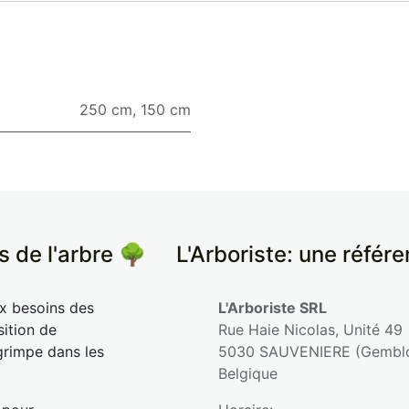
250 cm
,
150 cm
s de l'arbre 🌳
​L'Arboriste: une référ
ux besoins des
L'Arboriste SRL
sition de
Rue Haie Nicolas, Unité 49
grimpe dans les
5030 SAUVENIERE (Gembl
Belgique