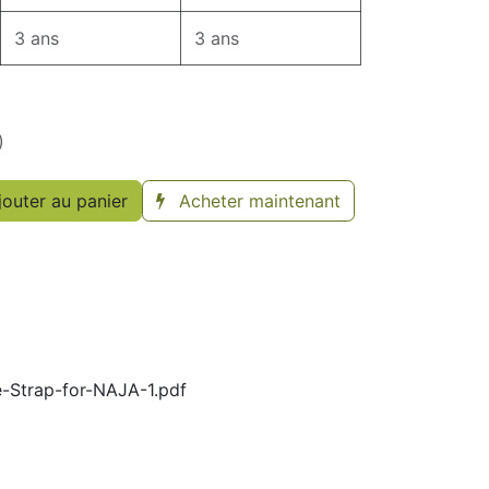
3 ans
3 ans
)
outer au panier
Acheter maintenant
e-Strap-for-NAJA-1.pdf