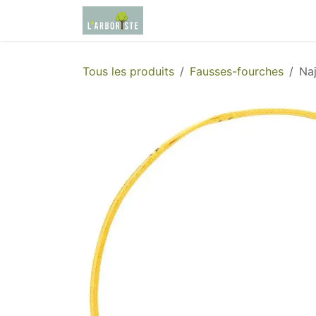
Se rendre au contenu
Page d'accueil
Boutique
Tous les produits
Fausses-fourches
Na