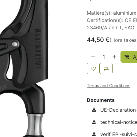
Matière(s): aluminium
Certification(s): CE
23469/A and T, EAC
44,50
€
(Hors taxes
Aj
Terms and Conditions
Documents
UE-Declaratio
technical-noti
verif EPI-suivi-