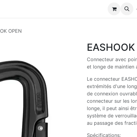
Modules de formation
Biocolub®
Contactez-nous
OK OPEN
EASHOOK
Connecteur avec poin
et longe de maintien a
Le connecteur EASHOO
extrémités d'une long
de connexion ouvrable
connecteur sur les l
longe, il peut ainsi êt
système de verrouilla
au passage des fract
Spécifications: