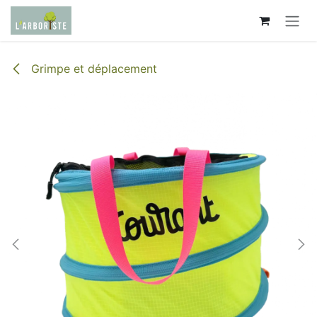
Se rendre au contenu
Grimpe et déplacement