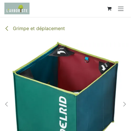
Se rendre au contenu
Grimpe et déplacement