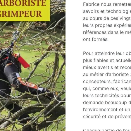
Fabrice nous remette
savoirs et technologi
au cours de ces vingt 
leurs propres expérie
références dans le mé
ont formés.
Pour atteindre leur ob
plus fiables et actuel
mieux avertis et recon
au métier d’arboriste
concepteurs, fabricant
qui, comme eux, veul
leurs technicités pou
demande beaucoup de
l’environnement et u
sécurité et de préven
Chaque partie de l’ou