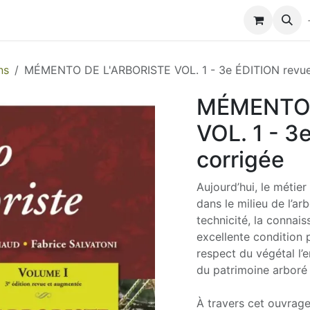
Modules de formation
Biocolub®
Contactez-nous
ns
MÉMENTO DE L'ARBORISTE VOL. 1 - 3e ÉDITION revue 
MÉMENTO 
VOL. 1 - 3
corrigée
Aujourd’hui, le métier
dans le milieu de l’arb
technicité, la connai
excellente condition 
respect du végétal l’
du patrimoine arboré
À travers cet ouvrage,