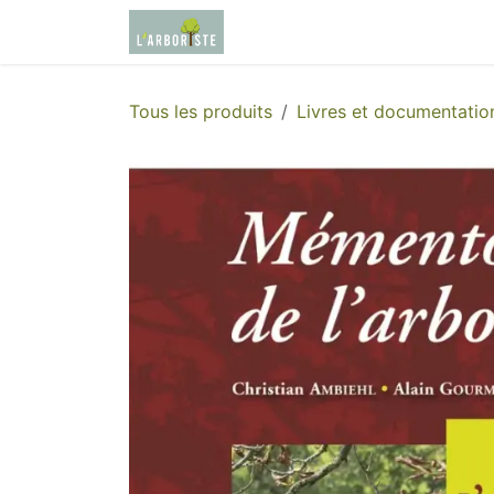
Se rendre au contenu
Page d'accueil
Boutique
Tous les produits
Livres et documentatio