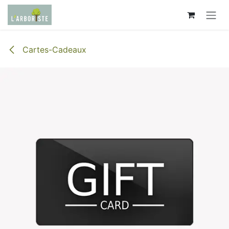
Se rendre au contenu
Cartes-Cadeaux