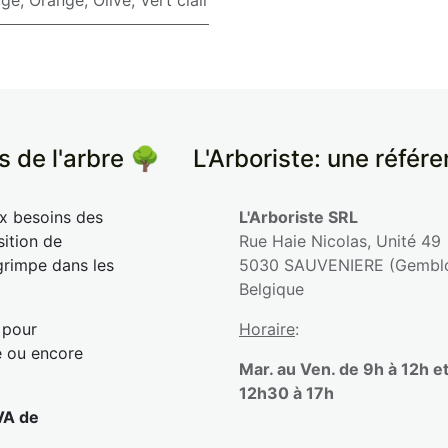
uge
,
Orange
,
Olive
,
Vert clair
s de l'arbre 🌳
​L'Arboriste: une référ
ux besoins des
L'Arboriste SRL
sition de
Rue Haie Nicolas, Unité 49
grimpe dans les
5030 SAUVENIERE (Gembl
Belgique
 pour
Horaire
:
e ou encore
Mar. au Ven. de 9h à 12h e
12h30 à 17h
VA de