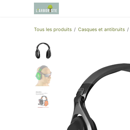
Se rendre au contenu
Page d'accueil
Boutique
Tous les produits
Casques et antibruits