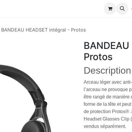
Modules de formation
Biocolub®
Contactez-nous
BANDEAU HEADSET intégral - Protos
BANDEAU H
Protos
Description
Arceau léger avec anti
l’arceau ne provoque pa
être rangé de manière 
forme de la tête et peu
de protection Protos® .
Headset Glasses Clip (
vendus séparément.