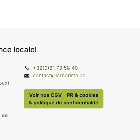
ence locale!
+32(0)81 73 58 40
contact@larboriste.be
oux)
Voir nos CGV - PR & cookies
& politique de confidentialité
t de