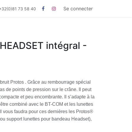
Se connecter
+32(0)81 73 58 40
EADSET intégral -
-bruit Protos . Grâce au rembourrage spécial
s de points de pression sur le crâne. Il peut
compacte et peu encombrante. Il s’adapte à la
t être combiné avec le BT-COM et les lunettes
Il vous faudra pour ces dernières les Protos®
ou support lunettes pour bandeau Headset),