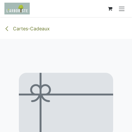
Se rendre au contenu
Cartes-Cadeaux