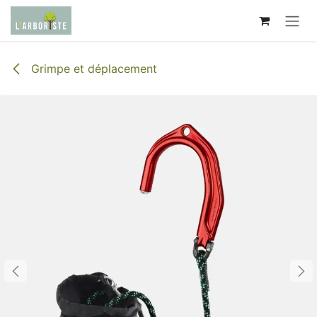
Se rendre au contenu
Grimpe et déplacement