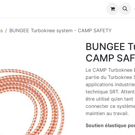
Modules de formation
Biocolub®
Contactez-nous
es
BUNGEE Turboknee system - CAMP SAFETY
BUNGEE Tu
CAMP SA
Le CAMP Turboknee Bu
partie du Turboknee 
applications industriel
technique SRT. Attenti
être utilisé qu‘en tan
connecter ce système
maintien au travail.
Soutien élastique po