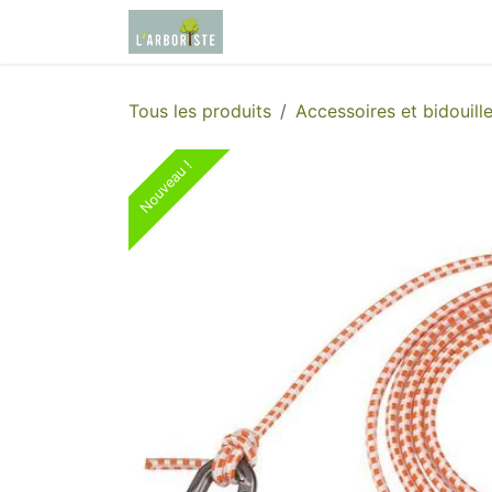
Se rendre au contenu
Page d'accueil
Boutique
Tous les produits
Accessoires et bidouill
Nouveau !