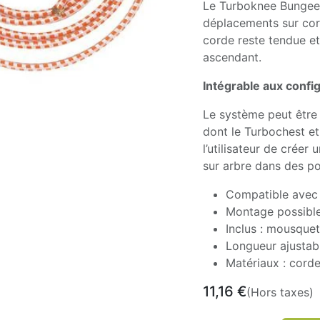
Le Turboknee Bungee 
déplacements sur cord
corde reste tendue e
ascendant.
Intégrable aux confi
Le système peut être 
dont le Turbochest et
l’utilisateur de créer
sur arbre dans des p
Compatible avec
Montage possible 
Inclus : mousque
Longueur ajustabl
Matériaux : cord
11,16
€
(Hors taxes)