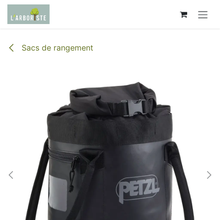
Se rendre au contenu
Sacs de rangement