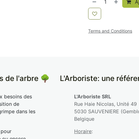
Aj
Terms and Conditions
s de l'arbre 🌳
​L'Arboriste: une référ
ux besoins des
L'Arboriste SRL
sition de
Rue Haie Nicolas, Unité 49
grimpe dans les
5030 SAUVENIERE (Gembl
Belgique
 pour
Horaire
:
e ou encore