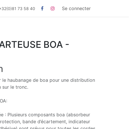
Se connecter
+32(0)81 73 58 40
ARTEUSE BOA -
n
 le haubanage de boa pour une distribution
 sur le tronc.
BOA:
sée : Plusieurs composants boa (absorbeur
rotection, bande d’écartement, indicateur
dhésive) sont prévus pour toutes les cordes