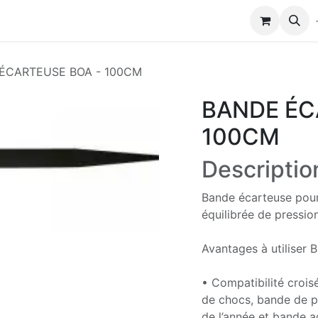
Modules de formation
Biocolub®
Contactez-nous
ÉCARTEUSE BOA - 100CM
BANDE ÉC
100CM
Descriptio
Bande écarteuse pour
équilibrée de pression
Avantages à utiliser 
• Compatibilité croi
de chocs, bande de p
de l’année et bande a