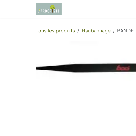
Se rendre au contenu
Page d'accueil
Boutique
Tous les produits
Haubannage
BANDE 