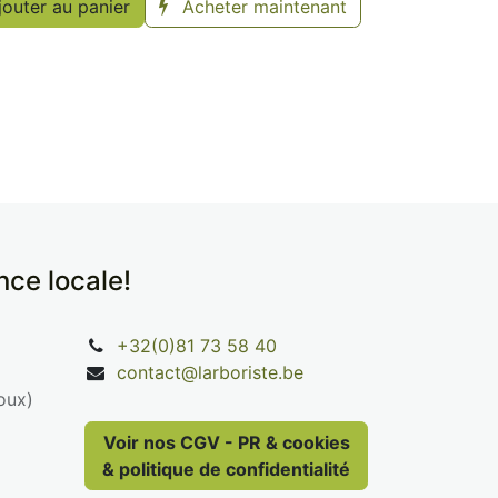
outer au panier
Acheter maintenant
ence locale!
+32(0)81 73 58 40
contact@larboriste.be
oux)
Voir nos CGV - PR & cookies
& politique de confidentialité