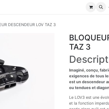
Modules de formation
Biocolub®
Contactez-nous
EUR DESCENDEUR LOV TAZ 3
BLOQUEU
TAZ 3
Descript
Imaginé, conçu, fabr
exigences de tous le
est un descendeur an
ou tendues et diago
Le LOV3 est une évolu
et la fonction imperdab