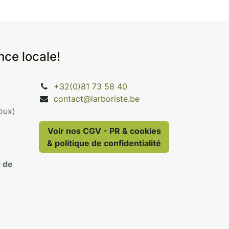
ence locale!
+32(0)81 73 58 40
contact@larboriste.be
oux)
Voir nos CGV - PR & cookies
& politique de confidentialité
t de