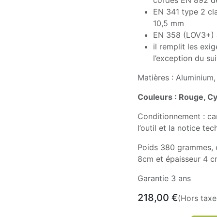
cordes EN 892 d
EN 341 type 2 cl
10,5 mm
EN 358 (LOV3+) 
il remplit les ex
l’exception du su
Matières : Aluminium
Couleurs : Rouge, Cya
Conditionnement : ca
l’outil et la notice t
Poids 380 grammes, e
8cm et épaisseur 4
Garantie 3 ans
218,00
€
(Hors taxe