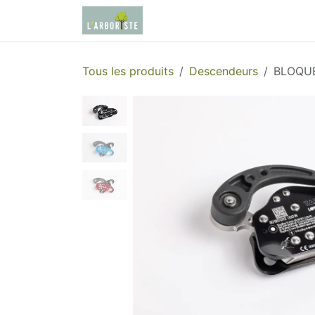
Se rendre au contenu
Page d'accueil
Boutique
Tous les produits
Descendeurs
BLOQU