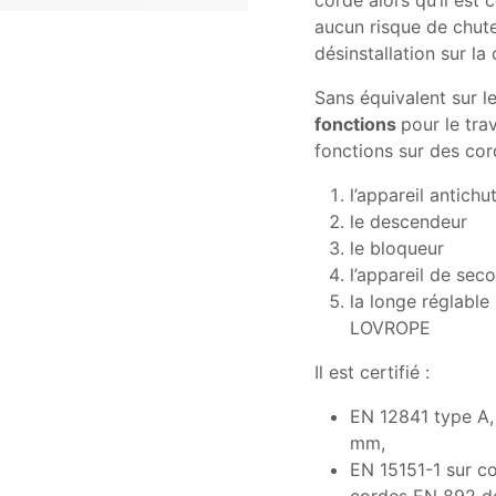
corde alors qu’il est
aucun risque de chute 
désinstallation sur la
Sans équivalent sur le 
fonctions
pour le tra
fonctions sur des co
l’appareil antichu
le descendeur
le bloqueur
l’appareil de sec
la longe réglabl
LOVROPE
Il est certifié :
EN 12841 type A,
mm,
EN 15151-1 sur c