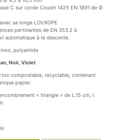
e Ø 9,5 à 10,5 mm
asse C sur corde Cousin 1425 EN 1891 de Ø
avec sa longe LOV.ROPE
igences pertinentes de EN 353.2 à
ivi automatique à la descente.
, inox, polyamide
n, Noir, Violet
rton compostable, recyclable, contenant
echnique papier.
ncombrement « triangle » de L.15 cm, l.
 cm.
s)