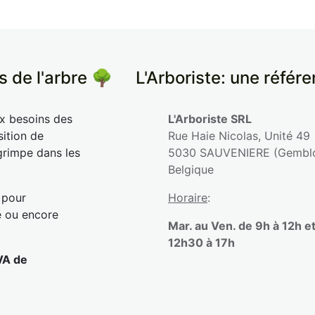
s de l'arbre 🌳
​L'Arboriste: une référ
ux besoins des
L'Arboriste SRL
sition de
Rue Haie Nicolas, Unité 49
grimpe dans les
5030 SAUVENIERE (Gembl
Belgique
 pour
Horaire
:
e ou encore
Mar. au Ven. de 9h à 12h e
12h30 à 17h
VA de