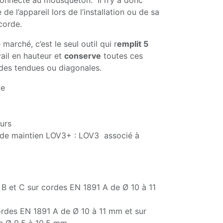
 connecté au mousqueton. Il n’y a donc
de l’appareil lors de l’installation ou de sa
 corde.
marché, c’est le seul outil qui r
emplit 5
vail en hauteur et
conserve
toutes ces
rdes tendues ou diagonales.
te
ours
e de maintien LOV3+ : LOV3 associé à
 B et C sur cordes EN 1891 A de Ø 10 à 11
ordes EN 1891 A de Ø 10 à 11 mm et sur