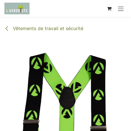
Se rendre au contenu
Vêtements de travail et sécurité