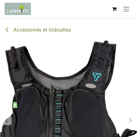
Se rendre au contenu
Accessoires et bidouilles