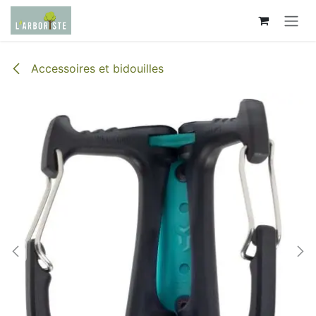
Se rendre au contenu
Accessoires et bidouilles