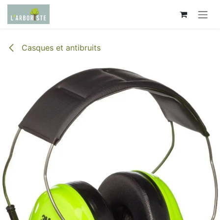
Se rendre au contenu
Casques et antibruits